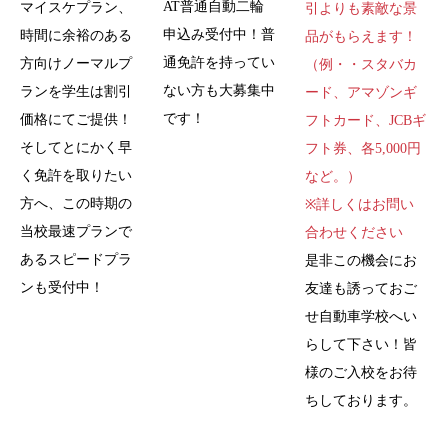
AT普通自動二輪
マイスケプラン、
引よりも素敵な景
申込み受付中！普
時間に余裕のある
品がもらえます！
通免許を持ってい
方向けノーマルプ
（例・・スタバカ
ない方も大募集中
ランを学生は割引
ード、アマゾンギ
です！
価格にてご提供！
フトカード、JCBギ
そしてとにかく早
フト券、各5,000円
く免許を取りたい
など。）
方へ、この時期の
※詳しくはお問い
当校最速プランで
合わせください
あるスピードプラ
是非この機会にお
ンも受付中！
友達も誘っておご
せ自動車学校へい
らして下さい！皆
様のご入校をお待
ちしております。