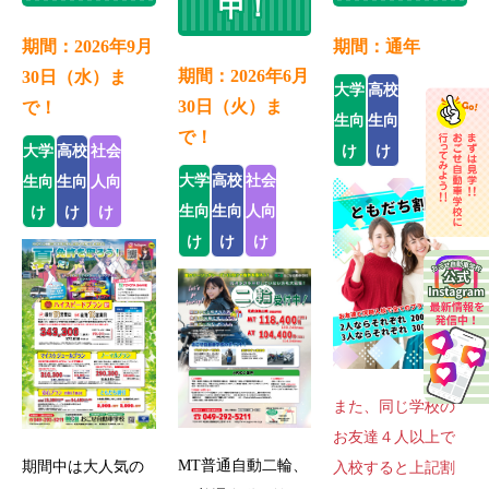
中！
期間：2026年9月
期間：通年
期間：2026年6月
30日（水）ま
大学
高校
30日（火）ま
で！
生向
生向
で！
大学
高校
社会
け
け
大学
高校
社会
生向
生向
人向
生向
生向
人向
け
け
け
け
け
け
また、同じ学校の
お友達４人以上で
MT普通自動二輪、
期間中は大人気の
入校すると上記割