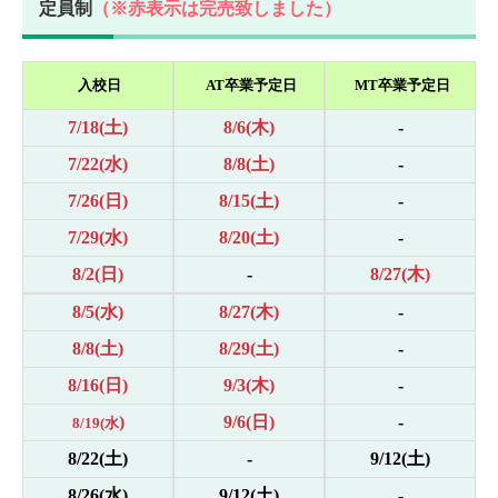
定員制
（※赤表示は完売致しました）
入校日
AT卒業予定日
MT卒業予定日
7/18(土)
8/6(木)
-
7/22(水)
8/8(土)
-
7/26(日)
8/15(土)
-
7/29(水)
8/20(土)
-
8/2(日)
-
8/27(木)
8/5(水)
8/27(木)
-
8/8(土)
8/29(土)
-
8/16(日)
9/3(木)
-
)
9/6(日)
-
8/19(水
8/22(土)
-
9/12(土)
8/26(水)
9/12(土)
-