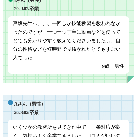
Iさん（男性）
2023/02/卒業
宮坂先生へ、、、一回しか技能教習を教われなか
ったのですが、一つ一つ丁寧に動画などを使って
とても分かりやすく教えてくださいましたし、自
分の性格などを短時間で見抜かれたとてもすごい
人でした。
19歳 男性
Aさん（男性）
2023/02/卒業
いくつかの教習所を見てきた中で、一番対応が良
く、気持ちよく卒業できました。口コミがいいの