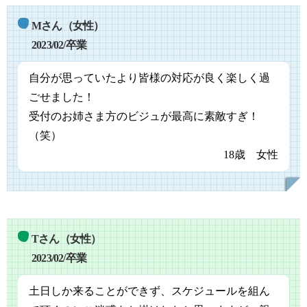
Mさん（女性）
2023/02/卒業
自分が思っていたより皆様の対応が良く楽しく過
ごせました！
受付のお姉さま方のビジュが最高に素敵すぎ！
（笑）
18歳 女性
Tさん（女性）
2023/02/卒業
土日しか来ることができず、スケジュールを組ん